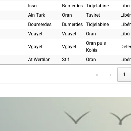
Isser
Bumerdes
Tidjelabine
Libér
Ain Turk
Oran
Tuviret
Libér
Boumerdes
Bumerdes
Tidjelabine
Libér
Vgayet
Vgayet
Oran
Libér
Oran puis
Vgayet
Vgayet
Déte
Koléa
At Wertilan
Stif
Oran
Libér
«
‹
1