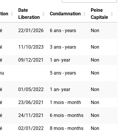
Date
Peine
tion
Condamnation
Liberation
Capitale
é
22/01/2026
6 ans - years
Non
é
11/10/2023
3 ans - years
Non
é
09/12/2021
1 an- year
Non
nu
5 ans - years
Non
é
01/05/2022
1 an- year
Non
é
23/06/2021
1 mois - month
Non
é
24/11/2021
6 mois - months
Non
é
02/01/2022
8 mois - months
Non