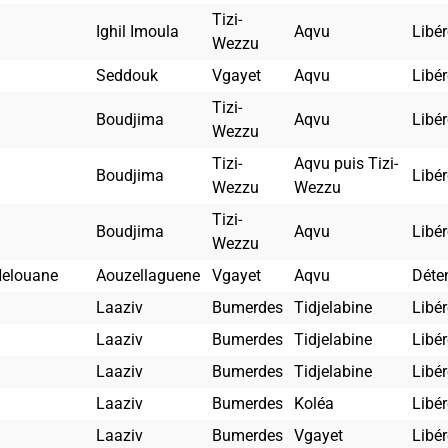
Tizi-
Ighil Imoula
Aqvu
Libér
Wezzu
Seddouk
Vgayet
Aqvu
Libér
Tizi-
Boudjima
Aqvu
Libér
Wezzu
Tizi-
Aqvu puis Tizi-
Boudjima
Libér
Wezzu
Wezzu
Tizi-
Boudjima
Aqvu
Libér
Wezzu
elouane
Aouzellaguene
Vgayet
Aqvu
Déte
Laaziv
Bumerdes
Tidjelabine
Libér
Laaziv
Bumerdes
Tidjelabine
Libér
Laaziv
Bumerdes
Tidjelabine
Libér
Laaziv
Bumerdes
Koléa
Libér
Laaziv
Bumerdes
Vgayet
Libér