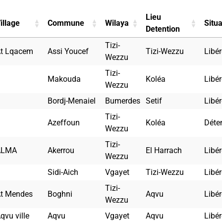
Lieu
illage
Commune
Wilaya
Situa
Detention
Tizi-
t Lqacem
Assi Youcef
Tizi-Wezzu
Libér
Wezzu
Tizi-
Makouda
Koléa
Libér
Wezzu
Bordj-Menaiel
Bumerdes
Setif
Libér
Tizi-
Azeffoun
Koléa
Déte
Wezzu
Tizi-
ALMA
Akerrou
El Harrach
Libér
Wezzu
Sidi-Aich
Vgayet
Tizi-Wezzu
Libér
Tizi-
t Mendes
Boghni
Aqvu
Libér
Wezzu
qvu ville
Aqvu
Vgayet
Aqvu
Libér