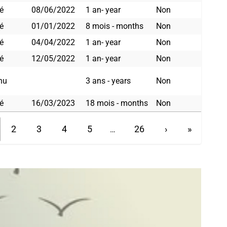
é
08/06/2022
1 an- year
Non
é
01/01/2022
8 mois - months
Non
é
04/04/2022
1 an- year
Non
é
12/05/2022
1 an- year
Non
nu
3 ans - years
Non
é
16/03/2023
18 mois - months
Non
2
3
4
5
26
›
»
…