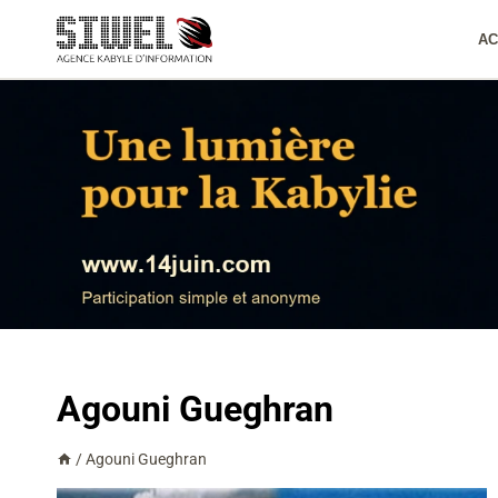
Aller
au
AC
contenu
Agouni Gueghran
/
Agouni Gueghran