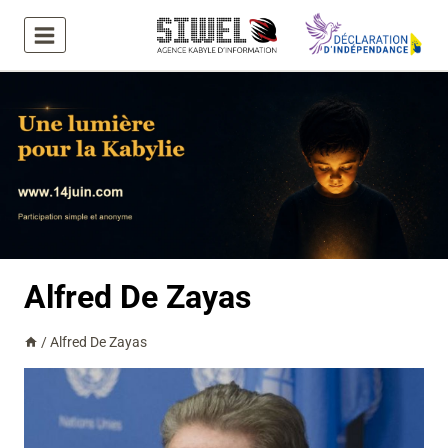
Aller
au
contenu
Alfred De Zayas
/
Alfred De Zayas