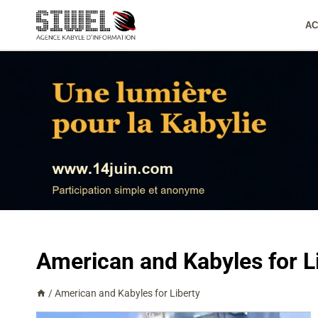
Aller
au
AC
contenu
American and Kabyles for L
/
American and Kabyles for Liberty