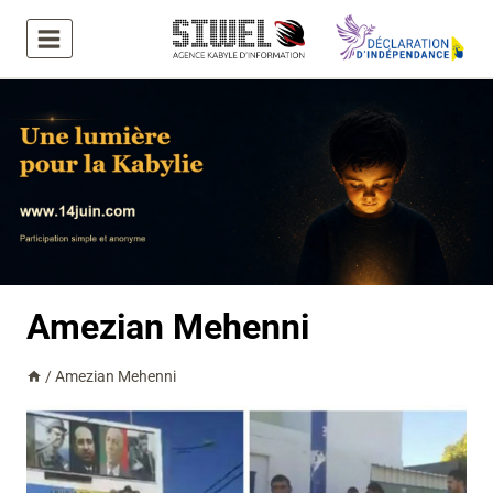
Aller
au
contenu
Amezian Mehenni
/
Amezian Mehenni