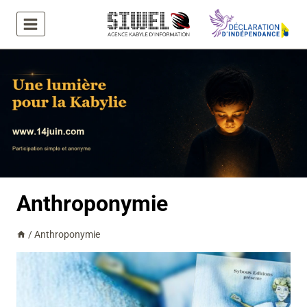
Aller
au
contenu
Anthroponymie
/
Anthroponymie