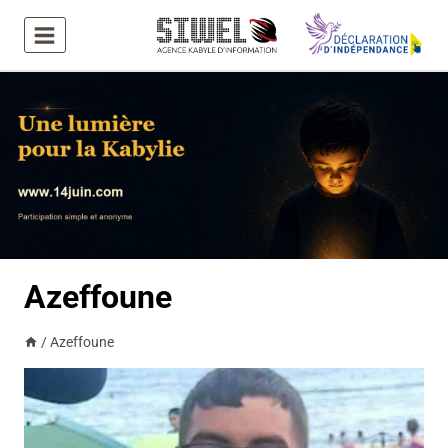
Aller
au
contenu
Azeffoune
/
Azeffoune