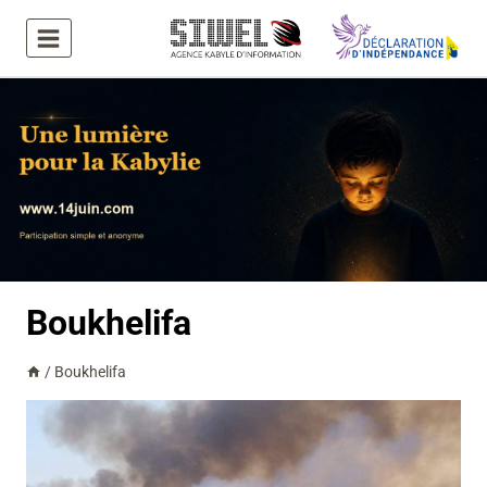
Aller
au
contenu
Boukhelifa
/
Boukhelifa