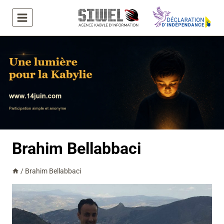
Aller
au
contenu
Brahim Bellabbaci
/
Brahim Bellabbaci