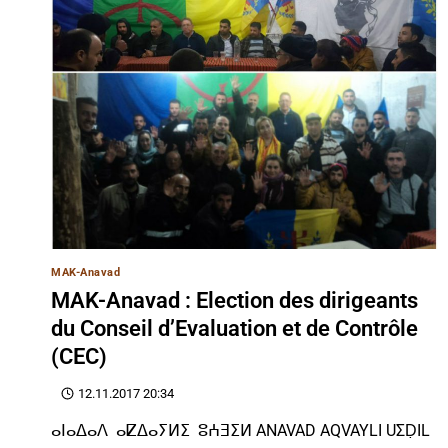
MAK-Anavad
MAK-Anavad : Election des dirigeants
du Conseil d’Evaluation et de Contrôle
(CEC)
12.11.2017 20:34
ⴰⵏⴰⵠⴰⴷ ⴰⵇⵠⴰⵢⵍⵉ ⵓⵄⴺⵉⵍ ANAVAD AQVAYLI UΣḌIL