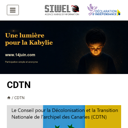
Aller
au
contenu
CDTN
/
CDTN