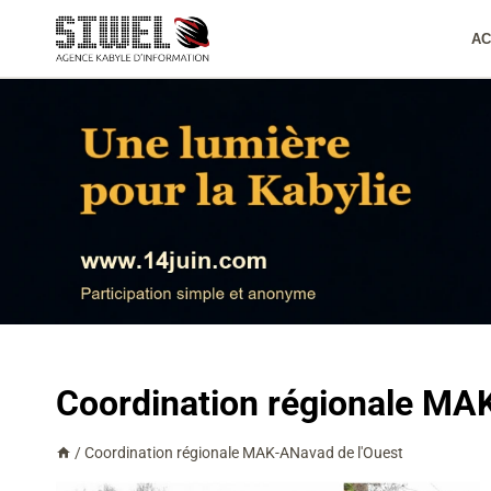
Aller
au
AC
contenu
Coordination régionale MA
/
Coordination régionale MAK-ANavad de l'Ouest