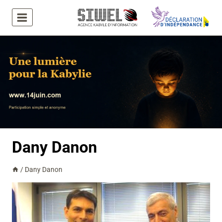
Aller
au
contenu
Dany Danon
/
Dany Danon