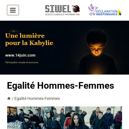
Aller
au
contenu
Egalité Hommes-Femmes
/
Egalité Hommes-Femmes