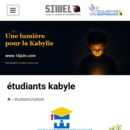
Aller
au
contenu
étudiants kabyle
/
étudiants kabyle