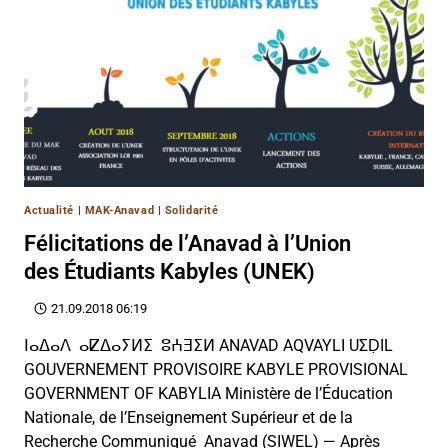
Actualité
|
MAK-Anavad
|
Solidarité
Félicitations de l’Anavad à l’Union
des Étudiants Kabyles (UNEK)
21.09.2018 06:19
ⵏⴰⵠⴰⴷ ⴰⵇⵠⴰⵢⵍⵉ ⵓⵄⴺⵉⵍ ANAVAD AQVAYLI UΣḌIL
GOUVERNEMENT PROVISOIRE KABYLE PROVISIONAL
GOVERNMENT OF KABYLIA Ministère de l’Éducation
Nationale, de l’Enseignement Supérieur et de la
Recherche Communiqué Anavad (SIWEL) — Après