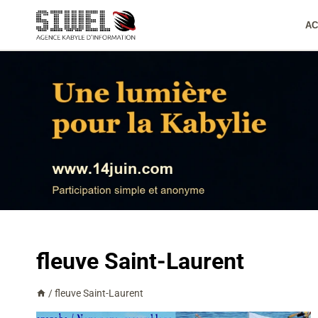
Aller
au
AC
contenu
fleuve Saint-Laurent
/
fleuve Saint-Laurent