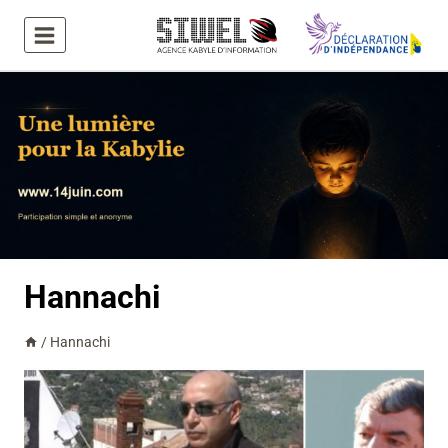
Aller
au
contenu
Hannachi
/
Hannachi