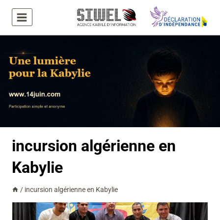
Aller
au
contenu
incursion algérienne en
Kabylie
/
incursion algérienne en Kabylie