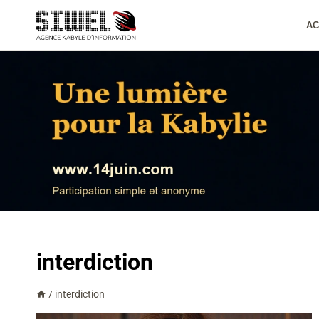
Aller
au
AC
contenu
interdiction
/
interdiction