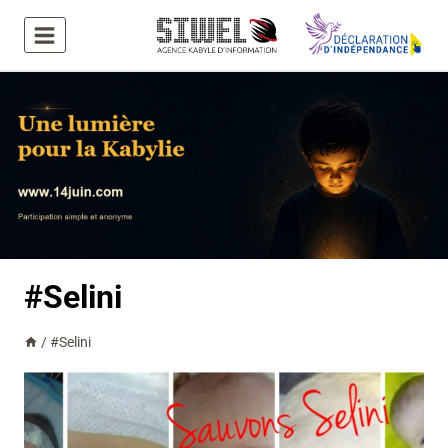
Aller
au
contenu
#Selini
/
#Selini