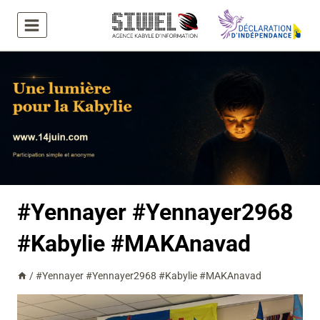
Aller
au
contenu
#Yennayer #Yennayer2968
#Kabylie #MAKAnavad
/
#Yennayer #Yennayer2968 #Kabylie #MAKAnavad