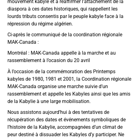
mouvement
kabyle
et
à
réaffirmer
l’attachement
de
la
diaspora
à
ces
dates
historiques,
qui
rappellent
les
lourds
tributs
consentis
par
le
peuple
kabyle
face
à
la
répression
du
régime
algérien.
Ci-
après
le
communiqué
de
la
coordination
régionale
MAK-
Canada :
Montréal : MAK-Canada appelle à la marche et au
rassemblement à l’ocasion du 20 avril
À l’occasion de la commémoration des Printemps
kabyles de 1980, 1981 et 2001, la Coordination régionale
MAK-Canada organise une marche suivie d’un
rassemblement et appelle les Kabyles ainsi que les amis
de la Kabylie à une large mobilisation.
Nous assistons aujourd’hui à des tentatives de
récupération des dates et événements symboliques de
l’histoire de la Kabylie, accompagnées d’un climat de
peur destiné à dissuader les Kabyles d’y participer. Ne