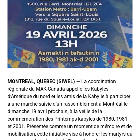
MONTREAL,
QUEBEC (
SIWEL) —
La
coordination
régionale
du
MAK-
Canada
appelle
les
Kabyles
d’Amérique du nord
et
les
amis
de
la
Kabylie
à
participer
à
une
marche
suivie
d’un
rassemblement à Montréal
le
dimanche
19
avril
prochain,
à
la
veille
de
la
commémoration
des
Printemps
kabyles
de
1980,
1981
et
2001.
Présentée
comme
un
moment
de
mémoire
et
de
mobilisation,
cette
initiative
vise
à
honorer
les
martyrs
du