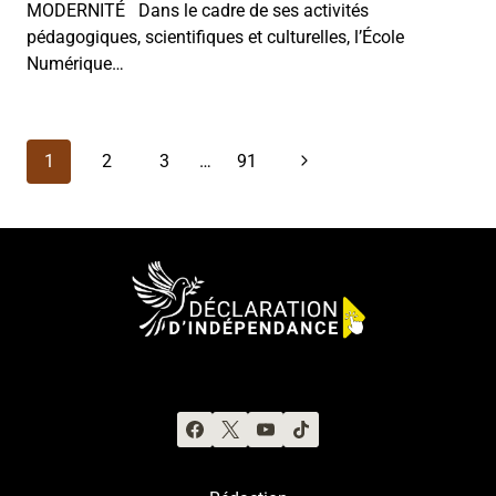
MODERNITÉ Dans le cadre de ses activités
pédagogiques, scientifiques et culturelles, l’École
Numérique…
Navigation
Page
1
2
3
…
91
de
suivante
page