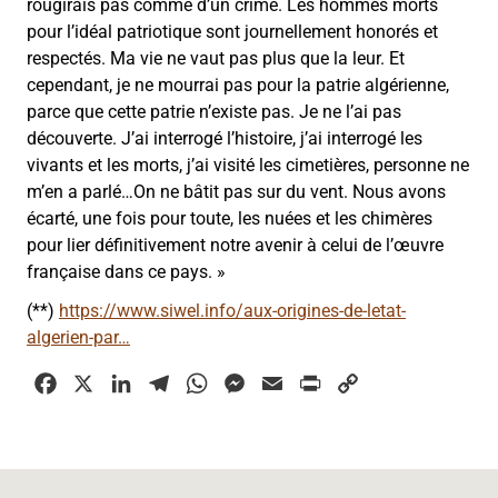
rougirais pas comme d’un crime. Les hommes morts
pour l’idéal patriotique sont journellement honorés et
respectés. Ma vie ne vaut pas plus que la leur. Et
cependant, je ne mourrai pas pour la patrie algérienne,
parce que cette patrie n’existe pas. Je ne l’ai pas
découverte. J’ai interrogé l’histoire, j’ai interrogé les
vivants et les morts, j’ai visité les cimetières, personne ne
m’en a parlé…On ne bâtit pas sur du vent. Nous avons
écarté, une fois pour toute, les nuées et les chimères
pour lier définitivement notre avenir à celui de l’œuvre
française dans ce pays. »
(**)
https://www.siwel.info/aux-origines-de-letat-
algerien-par…
F
X
L
T
W
M
E
P
C
a
i
e
h
e
m
r
o
c
n
l
a
s
a
i
p
e
k
e
t
s
i
n
y