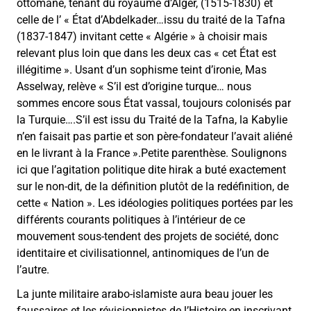
ottomane, tenant du royaume d’Alger, (1515-1830) et
celle de l’ « État d’Abdelkader…issu du traité de la Tafna
(1837-1847) invitant cette « Algérie » à choisir mais
relevant plus loin que dans les deux cas « cet État est
illégitime ». Usant d’un sophisme teint d’ironie, Mas
Asselway, relève « S’il est d’origine turque… nous
sommes encore sous État vassal, toujours colonisés par
la Turquie….S’il est issu du Traité de la Tafna, la Kabylie
n’en faisait pas partie et son père-fondateur l’avait aliéné
en le livrant à la France ».Petite parenthèse. Soulignons
ici que l’agitation politique dite hirak a buté exactement
sur le non-dit, de la définition plutôt de la redéfinition, de
cette « Nation ». Les idéologies politiques portées par les
différents courants politiques à l’intérieur de ce
mouvement sous-tendent des projets de société, donc
identitaire et civilisationnel, antinomiques de l’un de
l’autre.
La junte militaire arabo-islamiste aura beau jouer les
faussaires et les révisionnistes de l’Histoire en inscrivant