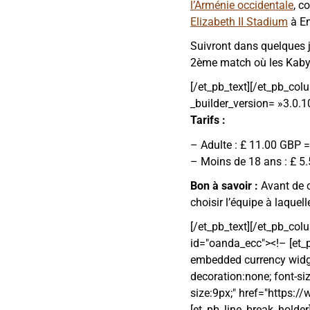
l’Arménie occidentale
, c
Elizabeth II Stadium
à En
Suivront dans quelques jo
2ème match où les Kabyle
[/et_pb_text][/et_pb_col
_builder_version= »3.0.1
Tarifs :
– Adulte : £ 11.00 GBP 
– Moins de 18 ans : £ 5
Bon à savoir :
Avant de c
choisir l’équipe à laquel
[/et_pb_text][/et_pb_col
id="oanda_ecc"><!– [et_p
embedded currency widget
decoration:none; font-siz
size:9px;" href="https
[et_pb_line_break_holder