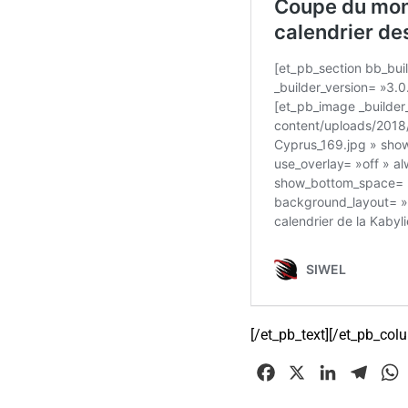
[/et_pb_text][/et_pb_col
F
X
L
T
a
i
e