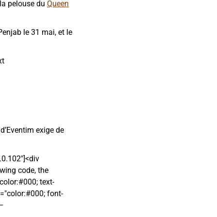
 la pelouse du
Queen
enjab le 31 mai, et le
xt
e d’Eventim exige de
.0.102″]<div
owing code, the
olor:#000; text-
e="color:#000; font-
!–