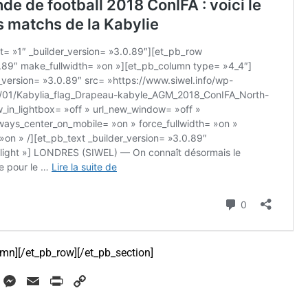
umn][/et_pb_row][/et_pb_section]
W
M
E
P
C
h
e
m
r
o