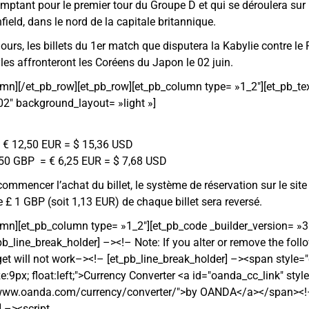
omptant pour le premier tour du Groupe D et qui se déroulera sur
field, dans le nord de la capitale britannique.
urs, les billets du 1er match que disputera la Kabylie contre le P
s affronteront les Coréens du Japon le 02 juin.
umn][/et_pb_row][et_pb_row][et_pb_column type= »1_2″][et_pb_te
02″ background_layout= »light »]
= € 12,50 EUR = $ 15,36 USD
.50 GBP = € 6,25 EUR = $ 7,68 USD
ommencer l’achat du billet, le système de réservation sur le sit
le £ 1 GBP (soit 1,13 EUR) de chaque billet sera reversé.
umn][et_pb_column type= »1_2″][et_pb_code _builder_version= »3
b_line_break_holder] –><!– Note: If you alter or remove the foll
 will not work–><!– [et_pb_line_break_holder] –><span style="c
e:9px; float:left;">Currency Converter <a id="oanda_cc_link" styl
://www.oanda.com/currency/converter/">by OANDA</a></span><
] –><script