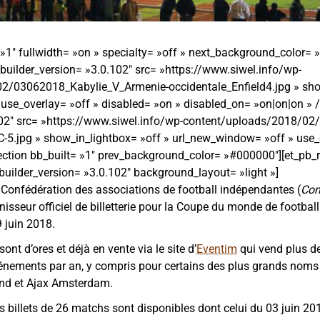
 »1″ fullwidth= »on » specialty= »off » next_background_color=
builder_version= »3.0.102″ src= »https://www.siwel.info/wp-
2/03062018_Kabylie_V_Armenie-occidentale_Enfield4.jpg » show
use_overlay= »off » disabled= »on » disabled_on= »on|on|on » /
102″ src= »https://www.siwel.info/wp-content/uploads/2018/02/Q
-5.jpg » show_in_lightbox= »off » url_new_window= »off » use_o
section bb_built= »1″ prev_background_color= »#000000″][et_pb
_builder_version= »3.0.102″ background_layout= »light »]
nfédération des associations de football indépendantes (
Con
nisseur officiel de billetterie pour la Coupe du monde de football
 juin 2018.
sont d’ores et déjà en vente via le site d’
Eventim
qui vend plus de
énements par an, y compris pour certains des plus grands noms
und et Ajax Amsterdam.
s billets de 26 matchs sont disponibles dont celui du 03 juin 20