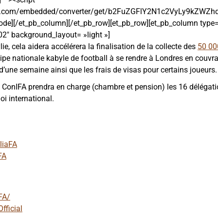
da.com/embedded/converter/get/b2FuZGFlY2N1c2VyLy9kZWZhd
code][/et_pb_column][/et_pb_row][et_pb_row][et_pb_column type=
02″ background_layout= »light »]
ie, cela aidera accélérera la finalisation de la collecte des
50 00
uipe nationale kabyle de football à se rendre à Londres en couvran
d’une semaine ainsi que les frais de visas pour certains joueurs.
la ConIFA prendra en charge (chambre et pension) les 16 délégat
oi international.
liaFA
FA
FA/
fficial