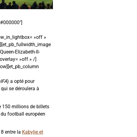
 »#000000″]
_in_lightbox= »off »
][et_pb_fullwidth_image
ueen-Elizabeth-II-
verlay= »off » /]
_row][et_pb_column
IFA
) a opté pour
 qui se déroulera à
 150 millions de billets
 du football européen
18 entre la
Kabylie et