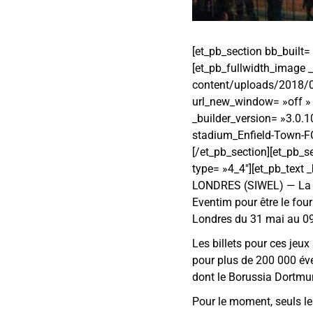
[et_pb_section bb_built=
[et_pb_fullwidth_image _
content/uploads/2018/0
url_new_window= »off » 
_builder_version= »3.0.
stadium_Enfield-Town-FC
[/et_pb_section][et_pb_
type= »4_4″][et_pb_text 
LONDRES (SIWEL) — La Co
Eventim pour être le four
Londres du 31 mai au 09
Les billets pour ces jeux 
pour plus de 200 000 év
dont le Borussia Dortm
Pour le moment, seuls le