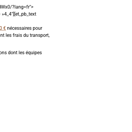
Wx0/?lang=fr">
 »4_4″][et_pb_text
0 €
nécessaires pour
t les frais du transport,
ions dont les équipes