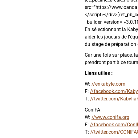
src="https://www.oan
</script></div>[/et_pb_
_builder_version= »3.0.1
En sélectionnant la Kabyl
aider les joueurs de l’éq
du stage de préparation 
Car une fois sur place, 
prendront part à ce tourn
Liens utiles :
W:
//enkabyle.com
F:
//facebook.com/Kaby
T:
//twitter.com/Kabylia
ConIFA :
W:
//www.conifa.org
F:
//facebook.com/ConI
T:
//twitter.com/CONIFAO