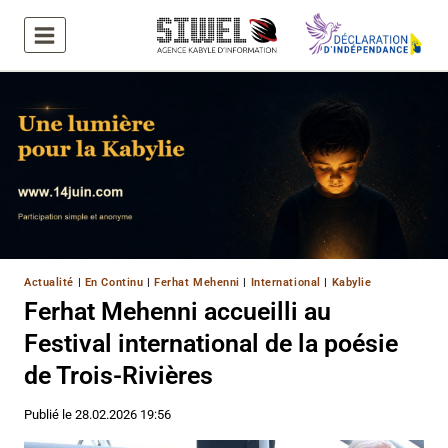
Aller
au
contenu
Actualité
|
En Continu
|
Ferhat Mehenni
|
International
|
Kabylie
Ferhat Mehenni accueilli au
Festival international de la poésie
de Trois-Rivières
Publié le
28.02.2026 19:56