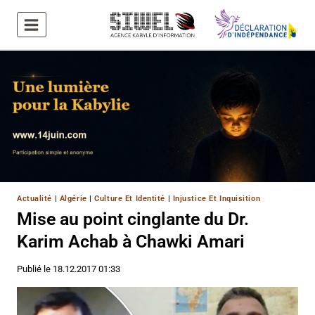
Aller
au
contenu
Actualité
|
Algérie
|
Culture Et Identité
|
Injustice Et Inquisition
Mise au point cinglante du Dr.
Karim Achab à Chawki Amari
Publié le
18.12.2017 01:33