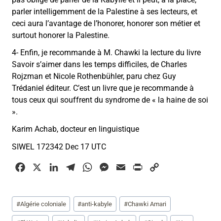
parler intelligemment de la Palestine à ses lecteurs, et
ceci aura l’avantage de l’honorer, honorer son métier et
surtout honorer la Palestine.
4- Enfin, je recommande à M. Chawki la lecture du livre
Savoir s’aimer dans les temps difficiles, de Charles
Rojzman et Nicole Rothenbühler, paru chez Guy
Trédaniel éditeur. C’est un livre que je recommande à
tous ceux qui souffrent du syndrome de « la haine de soi
».
Karim Achab, docteur en linguistique
SIWEL 172342 Dec 17 UTC
F
X
L
T
W
M
E
P
C
a
i
e
h
e
m
r
o
c
n
l
a
s
a
i
p
Étiquettes
#
Algérie coloniale
#
anti-kabyle
#
Chawki Amari
e
k
e
t
s
i
n
y
de
b
e
g
s
e
l
t
L