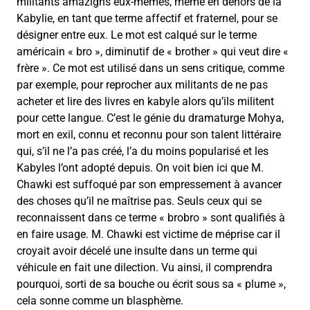
militants amazighs eux-mêmes, même en dehors de la
Kabylie, en tant que terme affectif et fraternel, pour se
désigner entre eux. Le mot est calqué sur le terme
américain « bro », diminutif de « brother » qui veut dire «
frère ». Ce mot est utilisé dans un sens critique, comme
par exemple, pour reprocher aux militants de ne pas
acheter et lire des livres en kabyle alors qu’ils militent
pour cette langue. C’est le génie du dramaturge Mohya,
mort en exil, connu et reconnu pour son talent littéraire
qui, s’il ne l’a pas créé, l’a du moins popularisé et les
Kabyles l’ont adopté depuis. On voit bien ici que M.
Chawki est suffoqué par son empressement à avancer
des choses qu’il ne maîtrise pas. Seuls ceux qui se
reconnaissent dans ce terme « brobro » sont qualifiés à
en faire usage. M. Chawki est victime de méprise car il
croyait avoir décelé une insulte dans un terme qui
véhicule en fait une dilection. Vu ainsi, il comprendra
pourquoi, sorti de sa bouche ou écrit sous sa « plume »,
cela sonne comme un blasphème.