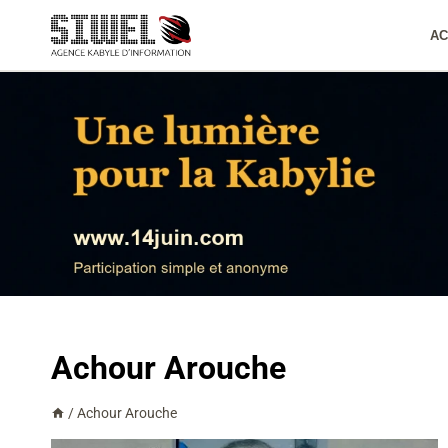
Aller
au
AC
contenu
Achour Arouche
/
Achour Arouche