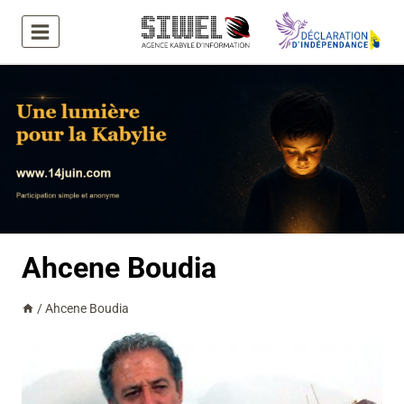
Aller
au
contenu
Ahcene Boudia
/
Ahcene Boudia