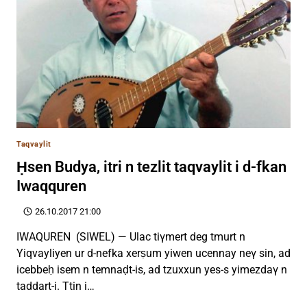
Taqvaylit
Ḥsen Budya, itri n tezlit taqvaylit i d-fkan
Iwaqquren
26.10.2017 21:00
IWAQUREN (SIWEL) — Ulac tiγmert deg tmurt n
Yiqvayliyen ur d-nefka xerṣum yiwen ucennay neγ sin, ad
icebbeḥ isem n temnaḍt-is, ad tzuxxun yes-s yimezdaγ n
taddart-i. Ttin i…