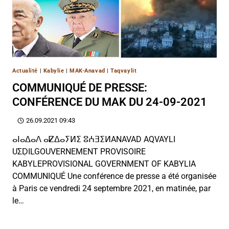
Actualité
|
Kabylie
|
MAK-Anavad
|
Taqvaylit
COMMUNIQUÉ DE PRESSE:
CONFÉRENCE DU MAK DU 24-09-2021
26.09.2021 09:43
ⴰⵏⴰⵠⴰⴷ ⴰⵇⵠⴰⵢⵍⵉ ⵓⵄⴺⵉⵍANAVAD AQVAYLI
UΣḌILGOUVERNEMENT PROVISOIRE
KABYLEPROVISIONAL GOVERNMENT OF KABYLIA
COMMUNIQUÉ Une conférence de presse a été organisée
à Paris ce vendredi 24 septembre 2021, en matinée, par
le…