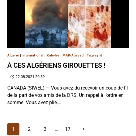
Algérie
|
International
|
Kabylie
|
MAK-Anavad
|
Taqvaylit
À CES ALGÉRIENS GIROUETTES !
22.08.2021 20:39
CANADA (SIWEL) — Vous avez dû recevoir un coup de fil
de la part de vos amis de la DRS. Un rappel à l’ordre en
somme. Vous avez plié,…
Navigation
Page
1
2
3
…
17