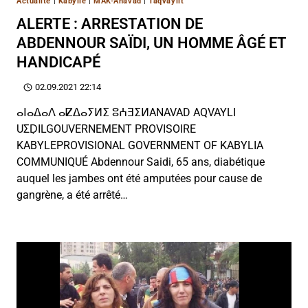
Actualité
|
Kabylie
|
MAK-Anavad
|
Taqvaylit
ALERTE : ARRESTATION DE
ABDENNOUR SAÏDI, UN HOMME ÂGÉ ET
HANDICAPÉ
02.09.2021 22:14
ⴰⵏⴰⵠⴰⴷ ⴰⵇⵠⴰⵢⵍⵉ ⵓⵄⴺⵉⵍANAVAD AQVAYLI
UΣḌILGOUVERNEMENT PROVISOIRE
KABYLEPROVISIONAL GOVERNMENT OF KABYLIA
COMMUNIQUÉ Abdennour Saidi, 65 ans, diabétique
auquel les jambes ont été amputées pour cause de
gangrène, a été arrêté…