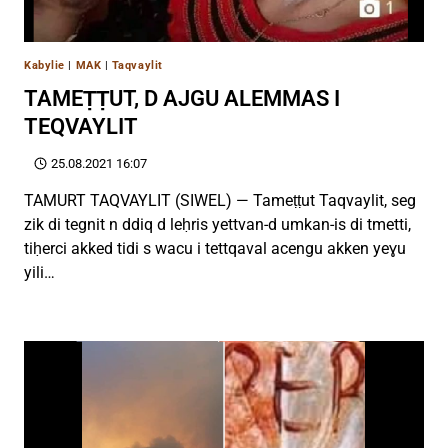
Kabylie
|
MAK
|
Taqvaylit
TAMEṬṬUT, D AJGU ALEMMAS I
TEQVAYLIT
25.08.2021 16:07
TAMURT TAQVAYLIT (SIWEL) — Tameṭṭut Taqvaylit, seg
zik di tegnit n ddiq d leḥris yettvan-d umkan-is di tmetti,
tiḥerci akked tidi s wacu i tettqaval acengu akken yeɣu
yili…