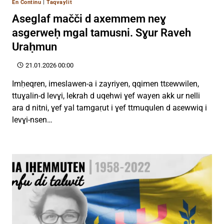
En Continu
|
Taqvaylit
Aseglaf mačči d axemmem neɣ
asgerweḥ mgal tamusni. Sɣur Raveh
Uraḥmun
21.01.2026 00:00
Imḥeqren, imeslawen-a i zayriyen, qqimen ttɛewwilen,
ttuɣalin-d levɣi, lekrah d uqehwi ɣef wayen akk ur nelli
ara d nitni, ɣef yal tamgaṛut i ɣef ttmuqulen d aɛewwiq i
levɣi-nsen…