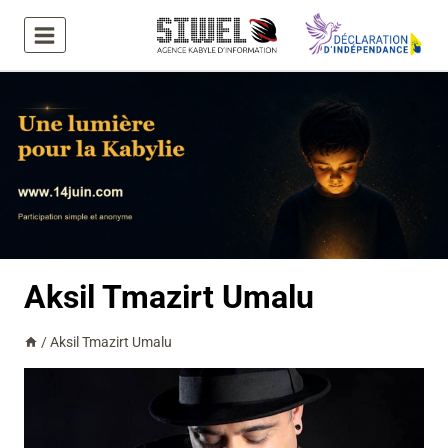
Aller
au
contenu
Aksil Tmazirt Umalu
/
Aksil Tmazirt Umalu