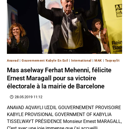
Anavad
|
Gouvernement Kabyle En Exil
|
International
|
MAK
|
Taqvaylit
Mas aselway Ferhat Mehenni, félicite
Ernest Maragall pour sa victoire
électorale à la mairie de Barcelone
28.05.2019 11:12
ANAVAD AQVAYLI UΣḌIL GOUVERNEMENT PROVISOIRE
KABYLE PROVISIONAL GOVERNMENT OF KABYLIA
TISSELWAYT PRÉSIDENCE Monsieur Ernest MARAGALL,
C’est avec une joie immense que j’ai accueilli