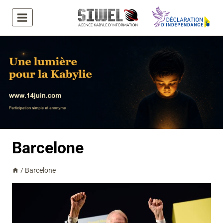
Aller
au
contenu
Barcelone
/
Barcelone