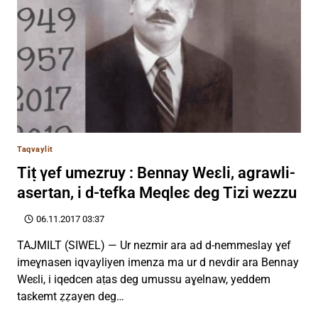
Taqvaylit
Tiṭ γef umezruy : Bennay Weɛli, agrawli-
asertan, i d-tefka Meqleɛ deg Tizi wezzu
06.11.2017 03:37
TAJMILT (SIWEL) — Ur nezmir ara ad d-nemmeslay ɣef
imeɣnasen iqvayliyen imenza ma ur d nevdir ara Bennay
Weɛli, i iqedcen aṭas deg umussu aɣelnaw, yeddem
taɛkemt ẓẓayen deg…