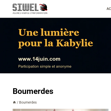
Aller
au
AC
contenu
Boumerdes
/
Boumerdes