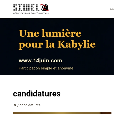
Aller
au
AC
contenu
candidatures
/
candidatures