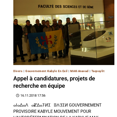
Divers
|
Gouvernement Kabyle En Exil
|
MAK-Anavad
|
Taqvaylit
Appel à candidatures, projets de
recherche en équipe
16.11.2018 17:56
ⴰⵏⴰⵠⴰⴷ ⴰⵇⵠⴰⵢⵍⵉ ⵓⵄⴺⵉⵍ GOUVERNEMENT
PROVISOIRE KABYLE MOUVEMENT POUR