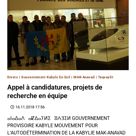
Divers
|
Gouvernement Kabyle En Exil
|
MAK-Anavad
|
Taqvaylit
Appel à candidatures, projets de
recherche en équipe
16.11.2018 17:56
ⴰⵏⴰⵠⴰⴷ ⴰⵇⵠⴰⵢⵍⵉ ⵓⵄⴺⵉⵍ GOUVERNEMENT
PROVISOIRE KABYLE MOUVEMENT POUR
L’AUTODÉTERMINATION DE LA KABYLIE MAK-ANAVAD