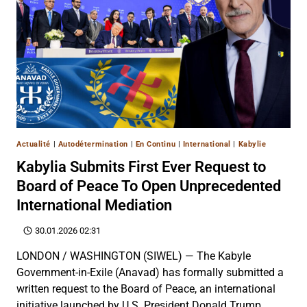
Actualité
|
Autodétermination
|
En Continu
|
International
|
Kabylie
Kabylia Submits First Ever Request to
Board of Peace To Open Unprecedented
International Mediation
30.01.2026 02:31
LONDON / WASHINGTON (SIWEL) — The Kabyle
Government-in-Exile (Anavad) has formally submitted a
written request to the Board of Peace, an international
initiative launched by U.S. President Donald Trump,…