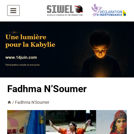
Aller
au
contenu
Fadhma N’Soumer
/
Fadhma N'Soumer