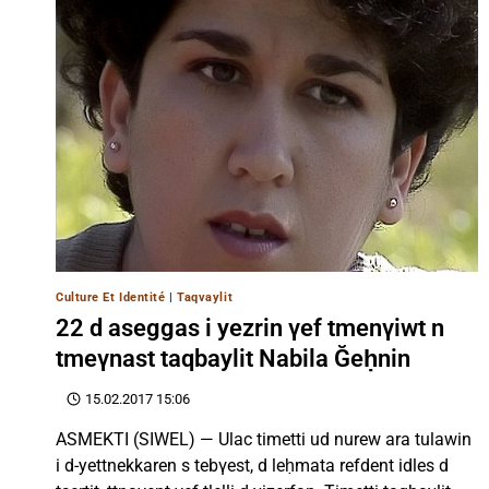
Culture Et Identité
|
Taqvaylit
22 d aseggas i yezrin γef tmenγiwt n
tmeγnast taqbaylit Nabila Ğeḥnin
15.02.2017 15:06
ASMEKTI (SIWEL) — Ulac timetti ud nurew ara tulawin
i d-yettnekkaren s tebγest, d leḥmata refdent idles d