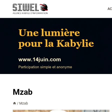
Aller
au
AC
contenu
Mzab
/
Mzab