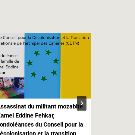
ssassinat du militant mozabite
Kabylie,Ca
amel Eddine Fehkar,
Canaries e
ondoléances du Conseil pour la
Paris
écolonisation et la transition