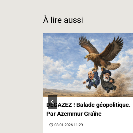
o
I
a
k
n
m
À lire aussi
contre le
DÉGAZEZ ! Balade géopolitique.
Par Azemmur Graïne
08.01.2026 11:29