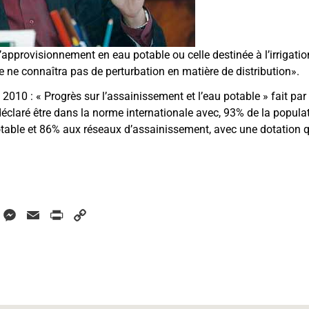
l’approvisionnement en eau potable ou celle destinée à l’irrigation
e ne connaîtra pas de perturbation en matière de distribution».
l 2010 :
«
Progrès sur l’assainissement et l’eau potable
»
fait par
a déclaré être dans la norme internationale avec, 93% de la popul
table et 86% aux réseaux d’assainissement, avec une dotation q
W
M
E
P
C
h
e
m
r
o
a
s
a
i
p
s
i
n
y
s
e
l
t
L
A
n
i