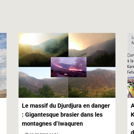
p
g
n
p
e
k
r
Le massif du Djurdjura en danger
A
: Gigantesque brasier dans les
K
montagnes d’Iwaquren
c
d