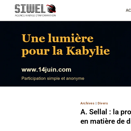
Aller
au
AC
contenu
Archives
|
Divers
A. Sellal : la p
en matière de d