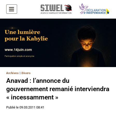
Aller
au
contenu
Archives
|
Divers
Anavad : l’annonce du
gouvernement remanié interviendra
« incessamment »
Publié le
09.03.2011 08:41