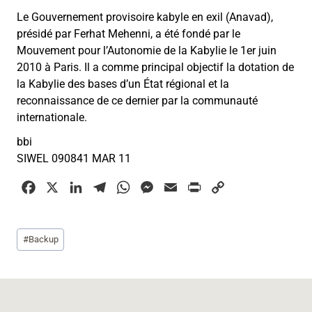
Le Gouvernement provisoire kabyle en exil (Anavad),
présidé par Ferhat Mehenni, a été fondé par le
Mouvement pour l’Autonomie de la Kabylie le 1er juin
2010 à Paris. Il a comme principal objectif la dotation de
la Kabylie des bases d’un État régional et la
reconnaissance de ce dernier par la communauté
internationale.
bbi
SIWEL 090841 MAR 11
F
X
L
T
W
M
E
P
C
a
i
e
h
e
m
r
o
c
n
l
a
s
a
i
p
Étiquettes
#
Backup
e
k
e
t
s
i
n
y
de
b
e
g
s
e
l
t
L
la
o
d
r
A
n
i
publication :
o
I
a
p
g
n