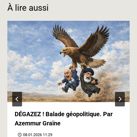
k
n
m
p
e
k
À lire aussi
r
DÉGAZEZ ! Balade géopolitique. Par
Azemmur Graïne
08.01.2026 11:29