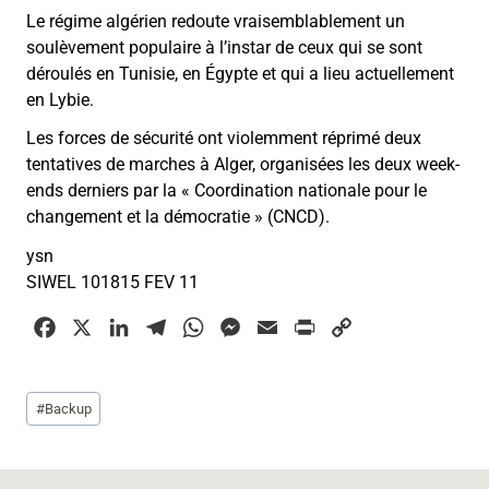
Le régime algérien redoute vraisemblablement un
soulèvement populaire à l’instar de ceux qui se sont
déroulés en Tunisie, en Égypte et qui a lieu actuellement
en Lybie.
Les forces de sécurité ont violemment réprimé deux
tentatives de marches à Alger, organisées les deux week-
ends derniers par la « Coordination nationale pour le
changement et la démocratie » (CNCD).
ysn
SIWEL 101815 FEV 11
F
X
L
T
W
M
E
P
C
a
i
e
h
e
m
r
o
c
n
l
a
s
a
i
p
Étiquettes
#
Backup
e
k
e
t
s
i
n
y
de
b
e
g
s
e
l
t
L
la
o
d
r
A
n
i
publication :