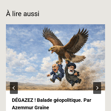
o
I
a
p
g
n
k
n
m
p
e
k
À lire aussi
r
DÉGAZEZ ! Balade géopolitique. Par
Azemmur Graïne