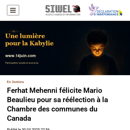
Aller
au
contenu
En Continu
Ferhat Mehenni félicite Mario
Beaulieu pour sa réélection à la
Chambre des communes du
Canada
Publié le
30.04.2025 22:56