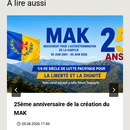
À lire aussi
o
I
a
p
g
n
k
n
m
p
e
k
r
25ème anniversaire de la création du
MAK
05.06.2026 17:43