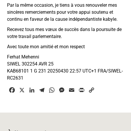
Par la même occasion, je tiens à vous renouveler mes
sincères remerciements pour votre appui soutenu et
continu en faveur de la cause indépendantiste kabyle.
Recevez tous mes vœux de succès dans la poursuite de
votre travail parlementaire.
Avec toute mon amitié et mon respect
Ferhat Mehenni
SIWEL 302254 AVR 25
KAB68101 1 G 231 20250430 22:57 UTC+1 FRA/SIWEL-
RC2631
F
X
L
T
W
M
E
P
C
a
i
e
h
e
m
r
o
c
n
l
a
s
a
i
p
e
k
e
t
s
i
n
y
b
e
g
s
e
l
t
L
o
d
r
A
n
i