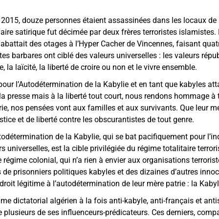
ier 2015, douze personnes étaient assassinées dans les locaux de 
re satirique fut décimée par deux frères terroristes islamistes. 
e abattait des otages à l’Hyper Cacher de Vincennes, faisant quat
es barbares ont ciblé des valeurs universelles : les valeurs républ
 la laïcité, la liberté de croire ou non et le vivre ensemble.
r l’Autodétermination de la Kabylie et en tant que kabyles atta
la presse mais à la liberté tout court, nous rendons hommage à 
arie, nos pensées vont aux familles et aux survivants. Que leur 
tice et de liberté contre les obscurantistes de tout genre.
détermination de la Kabylie, qui se bat pacifiquement pour l’i
s universelles, est la cible privilégiée du régime totalitaire terror
Ce régime colonial, qui n’a rien à envier aux organisations terrori
 de prisonniers politiques kabyles et des dizaines d’autres in
droit légitime à l’autodétermination de leur mère patrie : la Kabyl
ime dictatorial algérien à la fois anti-kabyle, anti-français et ant
e plusieurs de ses influenceurs-prédicateurs. Ces derniers, compa