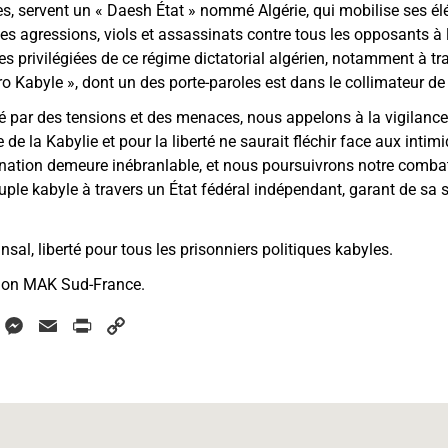
, servent un « Daesh État » nommé Algérie, qui mobilise ses élé
es agressions, viols et assassinats contre tous les opposants à l
es privilégiées de ce régime dictatorial algérien, notamment à tr
o Kabyle », dont un des porte-paroles est dans le collimateur de 
par des tensions et des menaces, nous appelons à la vigilance 
 de la Kabylie et pour la liberté ne saurait fléchir face aux inti
nation demeure inébranlable, et nous poursuivrons notre combat
uple kabyle à travers un État fédéral indépendant, garant de sa s
al, liberté pour tous les prisonniers politiques kabyles.
tion MAK Sud-France.
W
M
E
P
C
h
e
m
r
o
a
s
a
i
p
s
i
n
y
s
e
l
t
L