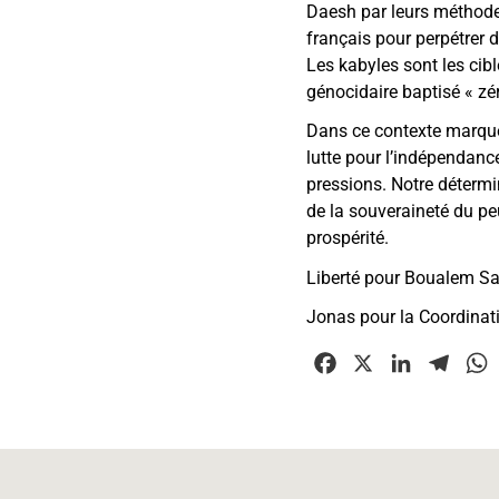
Daesh par leurs méthodes
français pour perpétrer d
Les kabyles sont les cibl
génocidaire baptisé « zér
Dans ce contexte marqué 
lutte pour l’indépendance
pressions. Notre détermi
de la souveraineté du pe
prospérité.
Liberté pour Boualem Sans
Jonas pour la Coordina
F
X
L
T
a
i
e
c
n
l
e
k
e
t
b
e
g