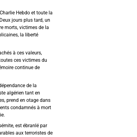
Charlie Hebdo et toute la
Deux jours plus tard, un
re morts, victimes de la
icaines, la liberté
chés à ces valeurs,
toutes ces victimes du
mémoire continue de
ndépendance de la
iste algérien tant en
stes, prend en otage dans
nocents condamnés à mort
ie.
isémite, est ébranlé par
rables aux terroristes de