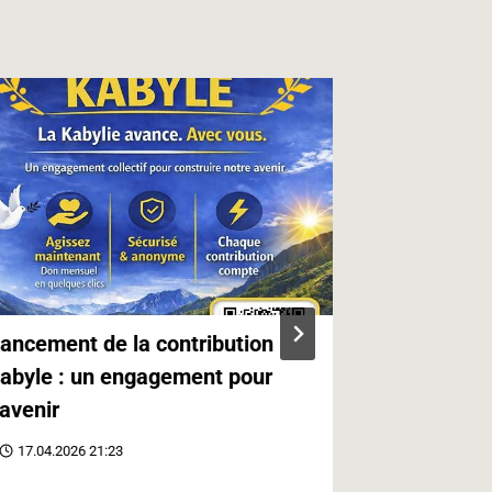
ancement de la contribution
Le peuple k
abyle : un engagement pour
Par Masin
’avenir
15.04.2026 
17.04.2026 21:23