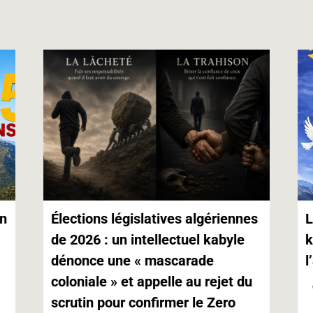
A
n
i
p
g
n
p
e
k
r
on
Élections législatives algériennes
L
de 2026 : un intellectuel kabyle
k
dénonce une « mascarade
l
coloniale » et appelle au rejet du
scrutin pour confirmer le Zero