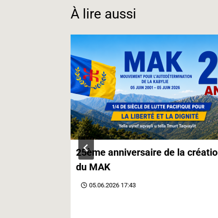
o
d
r
À lire aussi
o
I
a
k
n
m
isation
25ème anniversaire de la créati
ril en
du MAK
 kabyles
05.06.2026 17:43