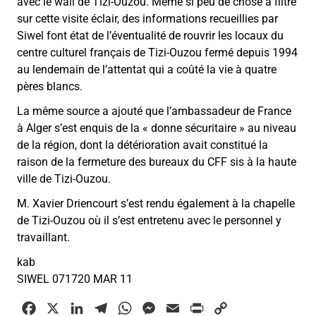
avec le wali de Tizi-Ouzou. Même si peu de chose a filtré
sur cette visite éclair, des informations recueillies par
Siwel font état de l’éventualité de rouvrir les locaux du
centre culturel français de Tizi-Ouzou fermé depuis 1994
au lendemain de l’attentat qui a coûté la vie à quatre
pères blancs.
La même source a ajouté que l’ambassadeur de France
à Alger s’est enquis de la « donne sécuritaire » au niveau
de la région, dont la détérioration avait constitué la
raison de la fermeture des bureaux du CFF sis à la haute
ville de Tizi-Ouzou.
M. Xavier Driencourt s’est rendu également à la chapelle
de Tizi-Ouzou où il s’est entretenu avec le personnel y
travaillant.
kab
SIWEL 071720 MAR 11
F
X
L
T
W
M
E
P
C