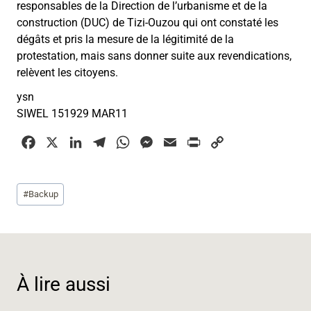
responsables de la Direction de l’urbanisme et de la
construction (DUC) de Tizi-Ouzou qui ont constaté les
dégâts et pris la mesure de la légitimité de la
protestation, mais sans donner suite aux revendications,
relèvent les citoyens.
ysn
SIWEL 151929 MAR11
F
X
L
T
W
M
E
P
C
a
i
e
h
e
m
r
o
c
n
l
a
s
a
i
p
Étiquettes
#
Backup
e
k
e
t
s
i
n
y
de
b
e
g
s
e
l
t
L
la
o
d
r
A
n
i
publication :
o
I
a
p
g
n
k
n
m
p
e
k
À lire aussi
r