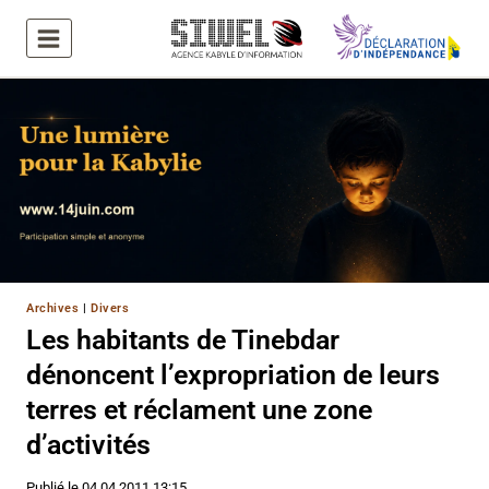
Aller
au
contenu
Archives
|
Divers
Les habitants de Tinebdar
dénoncent l’expropriation de leurs
terres et réclament une zone
d’activités
Publié le
04.04.2011 13:15