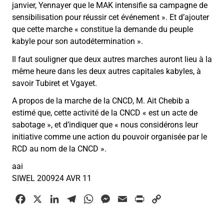
janvier, Yennayer que le MAK intensifie sa campagne de
sensibilisation pour réussir cet événement ». Et d’ajouter
que cette marche « constitue la demande du peuple
kabyle pour son autodétermination ».
Il faut souligner que deux autres marches auront lieu à la
même heure dans les deux autres capitales kabyles, à
savoir Tubiret et Vgayet.
A propos de la marche de la CNCD, M. Ait Chebib a
estimé que, cette activité de la CNCD « est un acte de
sabotage », et d’indiquer que « nous considérons leur
initiative comme une action du pouvoir organisée par le
RCD au nom de la CNCD ».
aai
SIWEL 200924 AVR 11
F
X
L
T
W
M
E
P
C
a
i
e
h
e
m
r
o