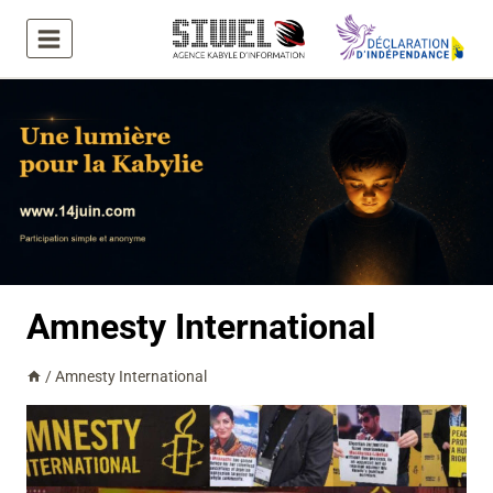
Aller
au
contenu
Amnesty International
/
Amnesty International